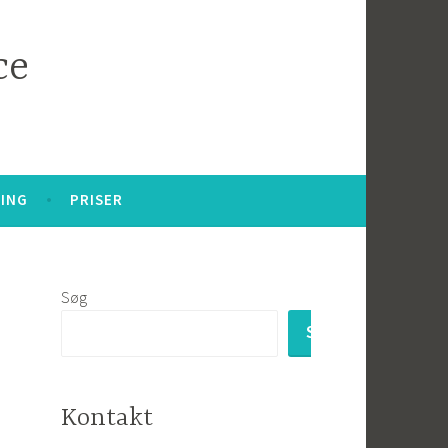
ce
ING
PRISER
Søg
SØG
Kontakt