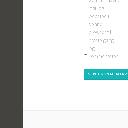
Gem mit navn,
mail og
websted i
denne
browser til
næste gang
jeg
kommenterer.