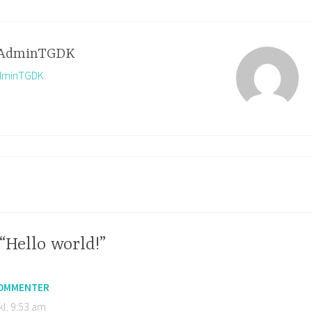
AdminTGDK
 AdminTGDK
“Hello world!”
COMMENTER
kl. 9:53 am