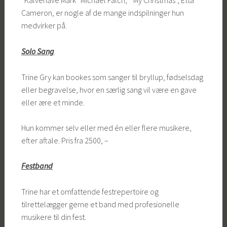
“Kalvehave Mark” Michael Falch, ” My Christmas”, Etta
Cameron, er nogle af de mange indspilninger hun
medvirker på.
Solo Sang
Trine Gry kan bookes som sanger til bryllup, fødselsdag
eller begravelse, hvor en særlig sang vil være en gave
eller ære et minde.
Hun kommer selv eller med én eller flere musikere,
efter aftale. Pris fra 2500, –
F
est
band
Trine har et omfattende festrepertoire og
tilrettelægger gerne et band med profesionelle
musikere til din fest.