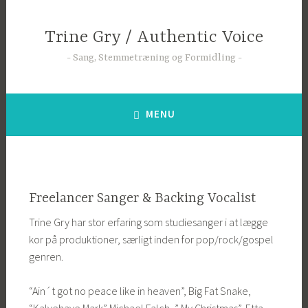
Skip
to
Trine Gry / Authentic Voice
content
Sang, Stemmetræning og Formidling
MENU
Freelancer Sanger & Backing Vocalist
Trine Gry har stor erfaring som studiesanger i at lægge
kor på produktioner, særligt inden for pop/rock/gospel
genren.
“Ain´t got no peace like in heaven”, Big Fat Snake,